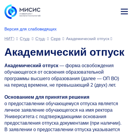
Лич
ны
Версия для слабовидящих
й
каб
НИТУ МИСИС
Студентам
Студенческий офис
Сервисы для обучающихся
Академический отпуск
ине
т
Академический отпуск
Академический отпуск
— форма освобождения
обучающегося от освоения образовательной
программы высшего образования (далее — ОП ВО)
на период времени, не превышающий 2 (двух) лет.
Основанием для принятия решения
о предоставлении обучающемуся отпуска является
личное заявление обучающегося на имя ректора
Университета с подтверждающими основания
предоставления отпуска документами (при наличии).
В заявлении о предоставлении отпуска указывается