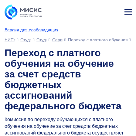
Лич
ны
Версия для слабовидящих
й
каб
НИТУ МИСИС
Студентам
Студенческий офис
Сервисы для обучающихся
Переход с платного обучения
ине
т
Переход с платного
обучения на обучение
за счет средств
бюджетных
ассигнований
федерального бюджета
Комиссия по переходу обучающихся с платного
обучения на обучение за счет средств бюджетных
ассигнований федерального бюджета осуществляет