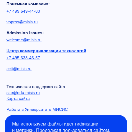
Приемная комиссия:
+7 499 649-44-80
vopros@misis.ru
Admission Issues:
welcome@misis.ru
Центр коммерциализации технологий
+7 495 638-46-57
cctt@misis.ru
Техническая поддержка сайта:
site@edu.misis.ru
Карта сайта
Работа в Университете МИСИС
Сведения об образовательной организации
Мы используем файлы идентификации
и метрики. Продолжая пользоваться сайтом,
Информация о закупках