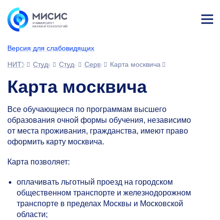
Лич
ны
Версия для слабовидящих
й
каб
НИТУ МИСИС
Студентам
Студенческий офис
Сервисы для обучающихся
Карта москвича
ине
т
Карта москвича
Все обучающиеся по программам высшего
образования очной формы обучения, независимо
от места проживания, гражданства, имеют право
оформить карту москвича.
Карта позволяет:
оплачивать льготный проезд на городском
общественном транспорте и железнодорожном
транспорте в пределах Москвы и Московской
области;