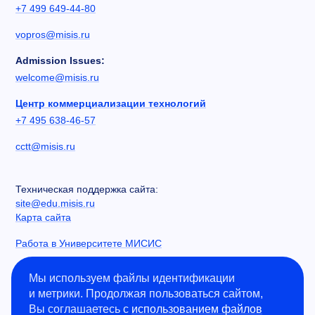
+7 499 649-44-80
vopros@misis.ru
Admission Issues:
welcome@misis.ru
Центр коммерциализации технологий
+7 495 638-46-57
cctt@misis.ru
Техническая поддержка сайта:
site@edu.misis.ru
Карта сайта
Работа в Университете МИСИС
Сведения об образовательной организации
Мы используем файлы идентификации
и метрики. Продолжая пользоваться сайтом,
Информация о закупках
Вы соглашаетесь с
использованием файлов
Противодействие коррупции