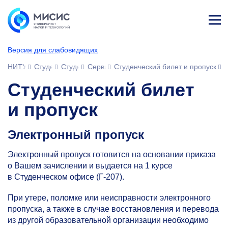
Лич
ны
Версия для слабовидящих
й
каб
НИТУ МИСИС
Студентам
Студенческий офис
Сервисы для обучающихся
Студенческий билет и пропуск
ине
т
Студенческий билет
и пропуск
Электронный пропуск
Электронный пропуск готовится на основании приказа
о Вашем зачислении и выдается на 1 курсе
в Студенческом офисе (Г-207).
При утере, поломке или неисправности электронного
пропуска, а также в случае восстановления и перевода
из другой образовательной организации необходимо