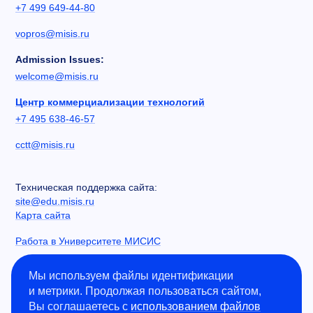
+7 499 649-44-80
vopros@misis.ru
Admission Issues:
welcome@misis.ru
Центр коммерциализации технологий
+7 495 638-46-57
cctt@misis.ru
Техническая поддержка сайта:
site@edu.misis.ru
Карта сайта
Работа в Университете МИСИС
Сведения об образовательной организации
Мы используем файлы идентификации
и метрики. Продолжая пользоваться сайтом,
Информация о закупках
Вы соглашаетесь с
использованием файлов
Противодействие коррупции