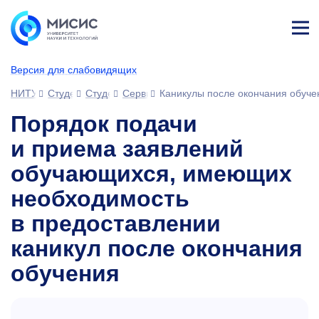
Лич
ны
Версия для слабовидящих
й
каб
НИТУ МИСИС
Студентам
Студенческий офис
Сервисы для обучающихся
Каникулы после окончания обуче
ине
т
Порядок подачи
и приема заявлений
обучающихся, имеющих
необходимость
в предоставлении
каникул после окончания
обучения