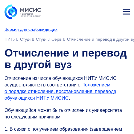
Лич
ны
Версия для слабовидящих
й
каб
НИТУ МИСИС
Студентам
Студенческий офис
Сервисы для обучающихся
Отчисление и перевод в другой в
ине
т
Отчисление и перевод
в другой вуз
Отчисление из числа обучающихся НИТУ МИСИС
осуществляются в соответствии с
Положением
о порядке отчисления, восстановления, перевода
обучающихся НИТУ МИСИС
.
Обучающийся может быть отчислен из университета
по следующим причинам:
1. В связи с получением образования (завершением