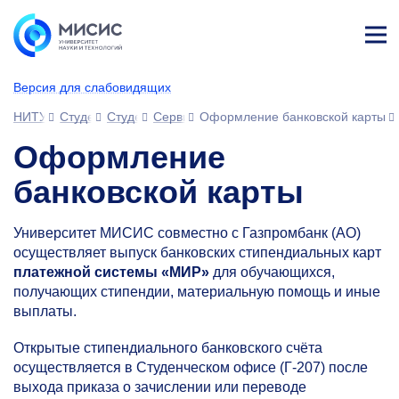
Лич
ны
Версия для слабовидящих
й
каб
НИТУ МИСИС
Студентам
Студенческий офис
Сервисы для обучающихся
Оформление банковской карты
ине
т
Оформление
банковской карты
Университет МИСИС совместно с Газпромбанк (АО)
осуществляет выпуск банковских стипендиальных карт
платежной системы «МИР»
для обучающихся,
получающих стипендии, материальную помощь и иные
выплаты.
Открытые стипендиального банковского счёта
осуществляется в Студенческом офисе (Г-207) после
выхода приказа о зачислении или переводе