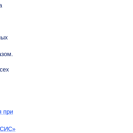
а
ных
азом.
сех
я при
ИСИС»