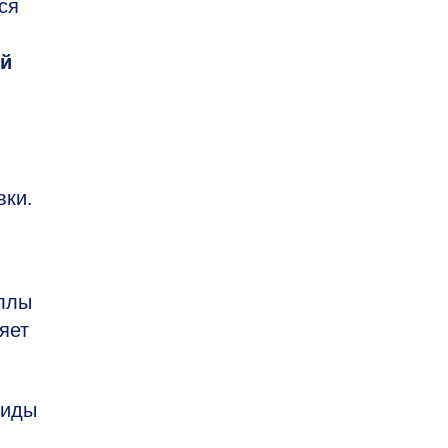
ся
ей
вки.
аллы
яет
виды