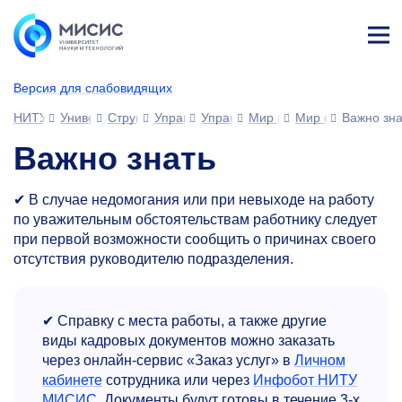
Лич
ны
Версия для слабовидящих
й
каб
НИТУ МИСИС
Университет
Структура университета
Управления
Управление развития человеческ
Мир возможностей МИС
Мир сотрудника
Важно зна
ине
т
Важно знать
✔ В случае недомогания или при невыходе на работу
по уважительным обстоятельствам работнику следует
при первой возможности сообщить о причинах своего
отсутствия руководителю подразделения.
✔ Справку с места работы, а также другие
виды кадровых документов можно заказать
через онлайн-сервис «Заказ услуг» в
Личном
кабинете
сотрудника или через
Инфобот НИТУ
МИСИС
. Документы будут готовы в течение
3-х