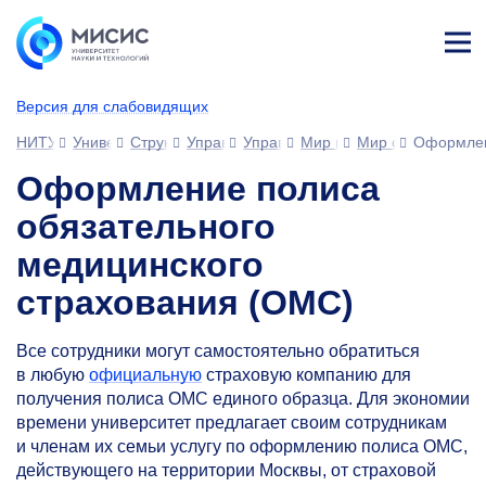
Лич
ны
Версия для слабовидящих
й
каб
НИТУ МИСИС
Университет
Структура университета
Управления
Управление развития человеческ
Мир возможностей МИС
Мир сотрудника
Оформлен
ине
т
Оформление полиса
обязательного
медицинского
страхования (ОМС)
Все сотрудники могут самостоятельно обратиться
в любую
официальную
страховую компанию для
получения полиса ОМС единого образца. Для экономии
времени университет предлагает своим сотрудникам
и членам их семьи услугу по оформлению полиса ОМС,
действующего на территории Москвы, от страховой