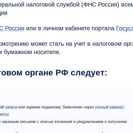
еральной налоговой службой (ФНС Россия) все
ции
С России
или в личном кабинете портала
Госус
смотрению может стать на учет в налоговом орг
м бумажном носителе.
говом органе РФ следует:
ной
записи
или заранее поданному Заявлению через
личный кабинет
;
енты
;
тов заказным письмом с описью вложения и уведомлением о получении