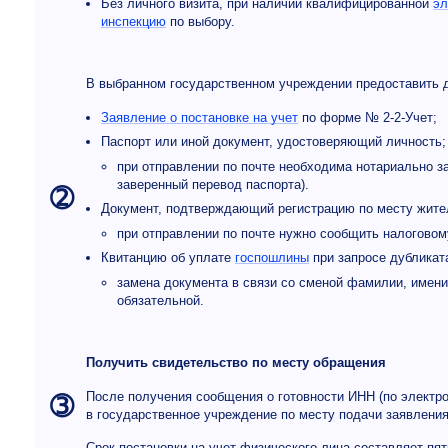
Без личного визита, при наличии квалифицированной
эл
инспекцию
по выбору.
В выбранном государственном учреждении предоставить 
Заявление о постановке на учет
по форме № 2-2-Учет;
Паспорт или иной документ, удостоверяющий личность;
при отправлении по почте необходима нотариально з
заверенный перевод паспорта).
➁
Документ, подтверждающий регистрацию по месту житель
при отправлении по почте нужно сообщить налоговом
Квитанцию об уплате
госпошлины
при запросе дубликат
замена документа в связи со сменой фамилии, имени,
обязательной.
Получить свидетельство
по месту обращения
После получения сообщения о готовности ИНН (по электр
➂
в государственное учреждение по месту подачи заявления
Срок постановки на учет физического лица составляет пять