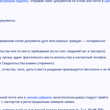
ектронной подписи
, отправив пакет документов по e-mail или почте в
нал
документы:
аверенная копия документа (для иностранных граждан — нотариально
ства или по месту пребывания (если этих сведений нет в паспорте);
у органу адрес фактического места жительства и контактный телефон.
а Свидетельства взамен утерянного;
 отчества, пола, даты и места рождения производится бесплатно и не я
онной почте или в
личном кабинете
налогоплательщика) следует прийти
 с паспортом и регистрационным номером заявки.
 рабочих дней со дня личной подачи документов (п. 2 ст. 84 НК РФ).