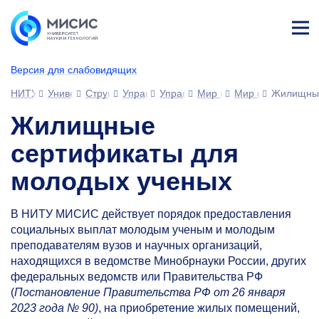
Лич
ны
Версия для слабовидящих
й
каб
НИТУ МИСИС
Университет
Структура университета
Управления
Управление развития человеческ
Мир возможностей МИС
Мир сотрудника
Жилищные
ине
т
Жилищные
сертификаты для
молодых ученых
В НИТУ МИСИС действует порядок предоставления
социальных выплат молодым ученым и молодым
преподавателям вузов и научных организаций,
находящихся в ведомстве Минобрнауки России, других
федеральных ведомств или Правительства РФ
(
Постановление Правительства РФ от 26 января
2023 года № 90)
, на приобретение жилых помещений,