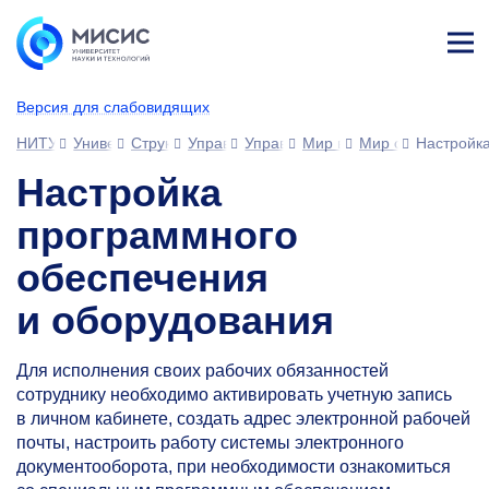
Лич
ны
Версия для слабовидящих
й
каб
НИТУ МИСИС
Университет
Структура университета
Управления
Управление развития человеческ
Мир возможностей МИС
Мир сотрудника
Настройк
ине
т
Настройка
программного
обеспечения
и оборудования
Для исполнения своих рабочих обязанностей
сотруднику необходимо активировать учетную запись
в личном кабинете, создать адрес электронной рабочей
почты, настроить работу системы электронного
документооборота, при необходимости ознакомиться