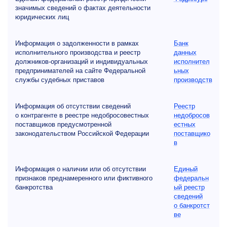
значимых сведений о фактах деятельности
юридических лиц
Информация о задолженности в рамках
Банк
исполнительного производства и реестр
данных
должников-организаций и индивидуальных
исполнител
предпринимателей на сайте Федеральной
ьных
службы судебных приставов
производств
Информация об отсутствии сведений
Реестр
о контрагенте в реестре недобросовестных
недобросов
поставщиков предусмотренной
естных
законодательством Российской Федерации
поставщико
в
Информация о наличии или об отсутствии
Единый
признаков преднамеренного или фиктивного
федеральн
банкротства
ый реестр
сведений
о банкротст
ве