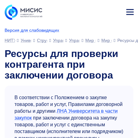
Лич
ны
Версия для слабовидящих
й
каб
НИТУ МИСИС
Университет
Структура университета
Управления
Управление развития человеческ
Мир возможностей МИС
Мир сотрудника
Ресурсы д
ине
т
Ресурсы для проверки
контрагента при
заключении договора
В соответствии с Положением о закупке
товаров, работ и услуг, Правилами договорной
работы и другими
ЛНА Университета в части
закупок
при заключении договора на закупку
товаров, работ и услуг с единственным
поставщиком (исполнителем или подрядчиком)