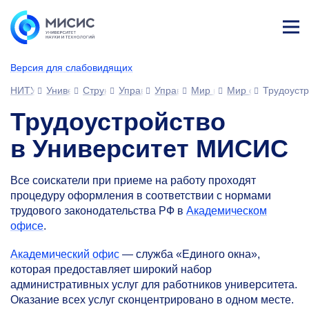
Лич
ны
Версия для слабовидящих
й
каб
НИТУ МИСИС
Университет
Структура университета
Управления
Управление развития человеческ
Мир возможностей МИС
Мир сотрудника
Трудоуст
ине
т
Трудоустройство
в Университет МИСИС
Все соискатели при приеме на работу проходят
процедуру оформления в соответствии с нормами
трудового законодательства РФ в
Академическом
офисе
.
Академический офис
— служба «Единого окна»,
которая предоставляет широкий набор
административных услуг для работников университета.
Оказание всех услуг сконцентрировано в одном месте.