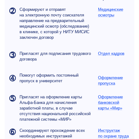
➁
Сформируют и отправят
Медицинские
на электронную почту соискателя
осмотры
направление на предварительный
медицинский осмотр (обследование)
в клинике, с которой у НИТУ МИСИС
заключен договор
➂
Пригласят для подписания трудового
Отдел кадров
договора
Помогут оформить постоянный
➃
Оформление
пропуск в университет
пропуска
➄
Пригласят на оформление карты
Оформление
Альфа-Банка для начисления
банковской
заработной платы, в случае
карты «Мир»
отсутствия национальной российской
платежной системы «МИР»
➅
Скоординируют прохождение всех
Инструктаж
необходимых инструктажей
по охране труда