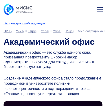
Лич
ны
Версия для слабовидящих
й
каб
НИТУ МИСИС
Университет
Структура университета
Управления
Управление развития человеческ
Мир возможностей МИС
Мир сотрудника
ине
т
Академический офис
Академический офис — это служба единого окна,
призванная предоставить широкий набор
административных услуг для сотрудников и снизить
бюрократическую нагрузку.
Создание Академического офиса стало продолжением
проводимой в университете политики
человекоцентричности и подтверждением тезиса
«Главная ценность университета — люди».