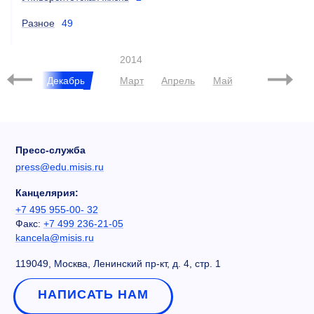
Разное
49
2014
Ноябрь
Декабрь
Март
Апрель
Май
Июнь
Июл
Пресс-служба
press@edu.misis.ru
Канцелярия:
+7 495 955-00- 32
Факс:
+7 499 236-21-05
kancela@misis.ru
119049, Москва, Ленинский пр-кт, д. 4, стр. 1
НАПИСАТЬ НАМ