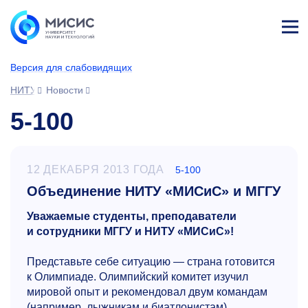
Лич
ны
Версия для слабовидящих
й
каб
НИТУ МИСИС
Новости
ине
т
5-100
12 ДЕКАБРЯ 2013 ГОДА
5-100
Объединение НИТУ «МИСиС» и МГГУ
Уважаемые студенты, преподаватели
и сотрудники МГГУ и НИТУ «МИСиС»!
Представьте себе ситуацию — страна готовится
к Олимпиаде. Олимпийский комитет изучил
мировой опыт и рекомендовал двум командам
(например, лыжникам и биатлонистам)