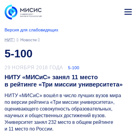
Лич
ны
Версия для слабовидящих
й
каб
НИТУ МИСИС
Новости
ине
т
5-100
29 НОЯБРЯ 2018 ГОДА
5-100
НИТУ «МИСиС» занял 11 место
в рейтинге «Три миссии университета»
НИТУ «МИСиС» вошёл в число лучших вузов мира
по версии рейтинга «Три миссии университета»,
оценивающего совокупность образовательных,
научных и общественных достижений вузов.
Университет занял 232 место в общем рейтинге
и 11 место по России.