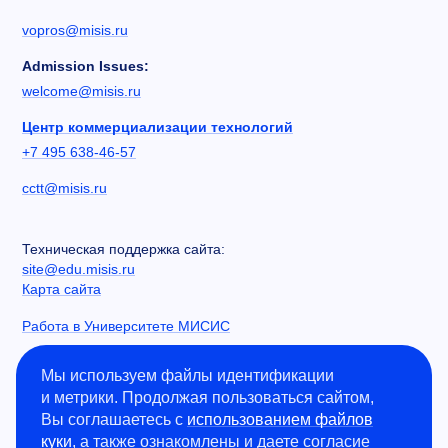
vopros@misis.ru
Admission Issues:
welcome@misis.ru
Центр коммерциализации технологий
+7 495 638-46-57
cctt@misis.ru
Техническая поддержка сайта:
site@edu.misis.ru
Карта сайта
Работа в Университете МИСИС
Сведения об образовательной организации
Мы используем файлы идентификации
и метрики. Продолжая пользоваться сайтом,
Информация о закупках
Вы соглашаетесь с
использованием файлов
Противодействие коррупции
куки
, а также ознакомлены и даете согласие
Политика конфиденциальности