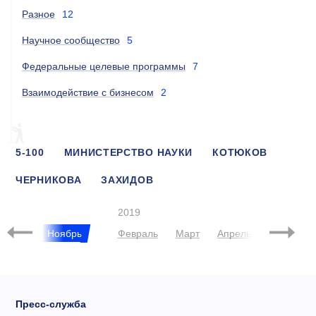
Разное
12
Научное сообщество
5
Федеральные целевые программы
7
Взаимодействие с бизнесом
2
5-100
МИНИСТЕРСТВО НАУКИ
КОТЮКОВ
ЧЕРНИКОВА
ЗАХИДОВ
МЕЖДУНАРОДНЫЕ ВЫСТАВКИ
РЕЙТИНГИ
2019
ктябрь
Ноябрь
Февраль
Март
Апрель
Май
И
Пресс-служба