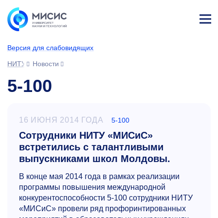
Лич
ны
Версия для слабовидящих
й
каб
НИТУ МИСИС
Новости
ине
т
5-100
16 ИЮНЯ 2014 ГОДА
5-100
Сотрудники НИТУ «МИСиС»
встретились с талантливыми
выпускниками школ Молдовы.
В конце мая 2014 года в рамках реализации
программы повышения международной
конкурентоспособности
5-100
сотрудники НИТУ
«МИСиС» провели ряд профоринтированных