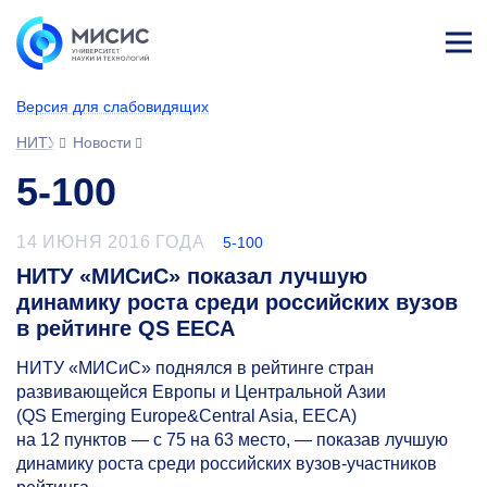
Лич
ны
Версия для слабовидящих
й
каб
НИТУ МИСИС
Новости
ине
т
5-100
14 ИЮНЯ 2016 ГОДА
5-100
НИТУ «МИСиС» показал лучшую
динамику роста среди российских вузов
в рейтинге QS EECA
НИТУ «МИСиС» поднялся в рейтинге стран
развивающейся Европы и Центральной Азии
(QS Emerging Europe&Central Asia, EECA)
на 12 пунктов — с 75 на 63 место, — показав лучшую
динамику роста среди российских вузов-участников