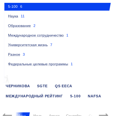
5-100
6
Наука
11
Образование
2
Международное сотрудничество
1
Университетская жизнь
7
Разное
3
Федеральные целевые программы
1
ЧЕРНИКОВА
SGTE
QS EECA
МЕЖДУНАРОДНЫЙ РЕЙТИНГ
5-100
NAFSA
ШМИДТ
ХВАН
Май
Июнь
Июль
Август
Сентябрь
Октябрь
Ноя