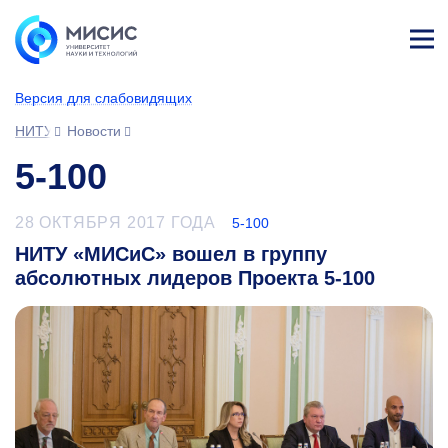
Лич
ны
Версия для слабовидящих
й
каб
НИТУ МИСИС
Новости
ине
т
5-100
28 ОКТЯБРЯ 2017 ГОДА
5-100
НИТУ «МИСиС» вошел в группу
абсолютных лидеров Проекта 5-100