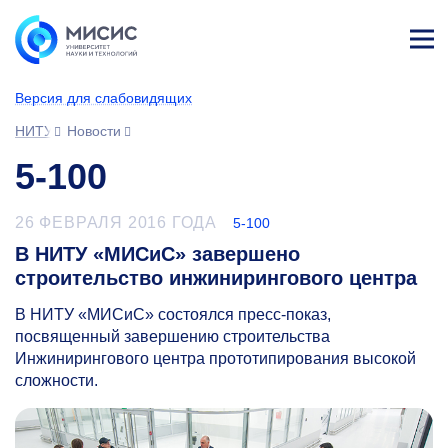
Лич
ны
Версия для слабовидящих
й
каб
НИТУ МИСИС
Новости
ине
т
5-100
26 ФЕВРАЛЯ 2016 ГОДА
5-100
В НИТУ «МИСиС» завершено
строительство инжинирингового центра
В НИТУ «МИСиС» состоялся пресс-показ,
посвященный завершению строительства
Инжинирингового центра прототипирования высокой
сложности.