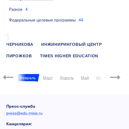
Разное
4
Федеральные целевые программы
44
ЧЕРНИКОВА
ИНЖИНИРИНГОВЫЙ ЦЕНТР
ПИРОЖКОВ
TIMES HIGHER EDUCATION
БЕЙТИ
РЕЙТИНГ
2016
Январь
Февраль
Март
Апрель
Май
Июнь
Июль
Пресс-служба
press@edu.misis.ru
Канцелярия: