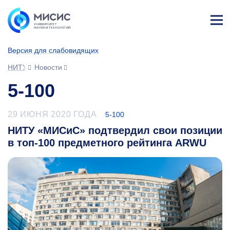
Лич
ны
Версия для слабовидящих
й
каб
НИТУ МИСИС
Новости
ине
т
5-100
29 ИЮНЯ 2020 ГОДА
5-100
НИТУ «МИСиС» подтвердил свои позиции
в топ-100 предметного рейтинга ARWU