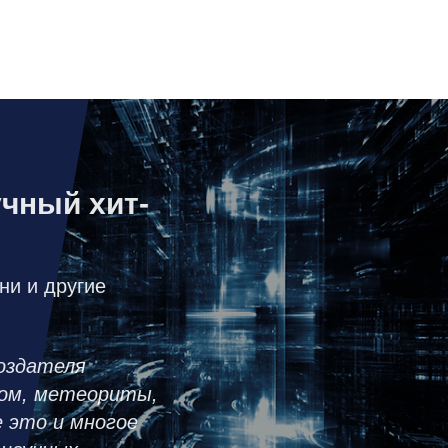
чный хит-
ни и другие
оздателя
ком, метеориты,
 это и многое