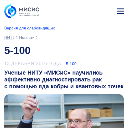
Лич
ны
Версия для слабовидящих
й
каб
НИТУ МИСИС
Новости
ине
т
5-100
13 ДЕКАБРЯ 2016 ГОДА
5-100
Ученые НИТУ «МИСиС» научились
эффективно диагностировать рак
с помощью яда кобры и квантовых точек