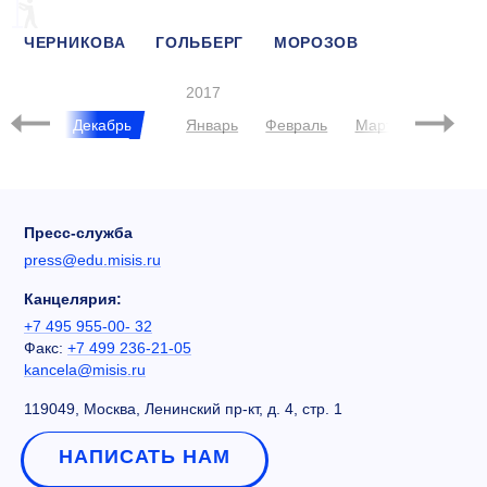
ЧЕРНИКОВА
ГОЛЬБЕРГ
МОРОЗОВ
РЕЙТИНГ
5-100
УТКИН
БИОТЕХНОЛОГИИ
2017
Ноябрь
Декабрь
Январь
Февраль
Март
Апрель
Пресс-служба
press@edu.misis.ru
Канцелярия:
+7 495 955-00- 32
Факс:
+7 499 236-21-05
kancela@misis.ru
119049, Москва, Ленинский пр-кт, д. 4, стр. 1
НАПИСАТЬ НАМ