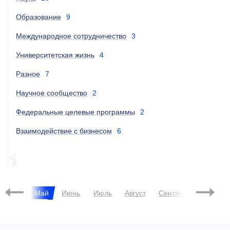
Образование
9
Международное сотрудничество
3
Университетская жизнь
4
Разное
7
Научное сообщество
2
Федеральные целевые программы
2
Взаимодействие с бизнесом
6
TIMES HIGHER EDUCATION
РЕЙТИНГИ
Апрель
Май
Июнь
Июль
Август
Сентябрь
Октябр