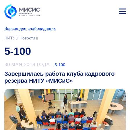
Лич
ны
Версия для слабовидящих
й
каб
НИТУ МИСИС
Новости
ине
т
5-100
30 МАЯ 2018 ГОДА
5-100
Завершилась работа клуба кадрового
резерва НИТУ «МИСиС»