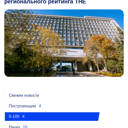
регионального рейтинга THE
Свежие новости
Поступающим
4
5-100
4
Наука
10