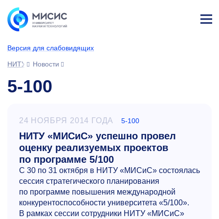
Лич
ны
Версия для слабовидящих
й
каб
НИТУ МИСИС
Новости
ине
т
5-100
24 НОЯБРЯ 2014 ГОДА
5-100
НИТУ «МИСиС» успешно провел
оценку реализуемых проектов
по программе 5/100
С 30 по 31 октября в НИТУ «МИСиС» состоялась
сессия стратегического планирования
по программе повышения международной
конкурентоспособности университета «5/100».
В рамках сессии сотрудники НИТУ «МИСиС»