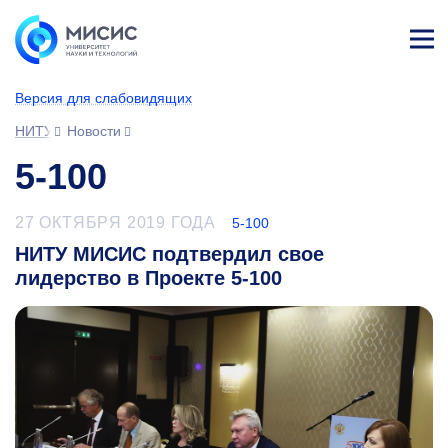
Лич
ны
Версия для слабовидящих
й
каб
НИТУ МИСИС
Новости
ине
т
5-100
27 ОКТЯБРЯ 2019 ГОДА
5-100
НИТУ МИСИС подтвердил свое
лидерство в Проекте 5-100