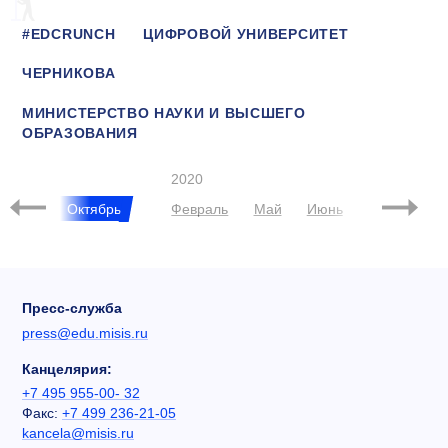
#EDCRUNCH
ЦИФРОВОЙ УНИВЕРСИТЕТ
ЧЕРНИКОВА
МИНИСТЕРСТВО НАУКИ И ВЫСШЕГО
ОБРАЗОВАНИЯ
5-100
2020
нтябрь
Октябрь
Февраль
Май
Июнь
Август
С
Пресс-служба
press@edu.misis.ru
Канцелярия:
+7 495 955-00- 32
Факс:
+7 499 236-21-05
kancela@misis.ru