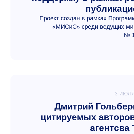
публикаци
Проект создан в рамках Програ
«МИСиС» среди ведущих мир
№ 1
3 ИЮЛЯ
Дмитрий Гольбер
цитируемых авторов
агентсва