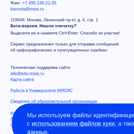
Факс:
+7 499 236-21-05
kancela@misis.ru
119049, Москва, Ленинский пр-кт, д. 4, стр. 1
Бета-версия. Нашли опечатку?
Выделите ее и нажмите Ctrl+Enter. Спасибо за участие!
Сервис предназначен только для отправки сообщений
об орфографических и пунктуационных ошибках.
Техническая поддержка сайта:
site@edu.misis.ru
Карта сайта
Работа в Университете МИСИС
Сведения об образовательной организации
Информация о закупках
Мы используем файлы идентификации
Противодействие коррупции
с
использованием файлов куки
, а та
Политика конфиденциальности
данных
.