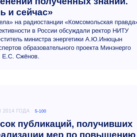
менении полученных знаний.
ь и сейчас»
дела» на радиостанции «Комсомольская правда
ктивности в России обсуждали ректор НИТУ
ститель министра энергетики А.Ю.Инюцын
спертов образовательного проекта Минэнерго
 Е.С. Сжёнов.
 2014 ГОДА
5-100
сок публикаций, получивших
еализации мер по повышению