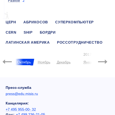
Разное
2
ЦЕРН
АБРИКОСОВ
СУПЕРКОМПЬЮТЕР
CERN
SHIP
БОРДРИ
ЛАТИНСКАЯ АМЕРИКА
РОССОТРУДНИЧЕСТВО
ЧЕРНИКОВА
СЕРГЕЙ АЛБУЛ
2017
нтябрь
Октябрь
Ноябрь
Декабрь
Январь
Феврал
Пресс-служба
press@edu.misis.ru
Канцелярия:
+7 495 955-00- 32
Факс:
+7 499 236-21-05