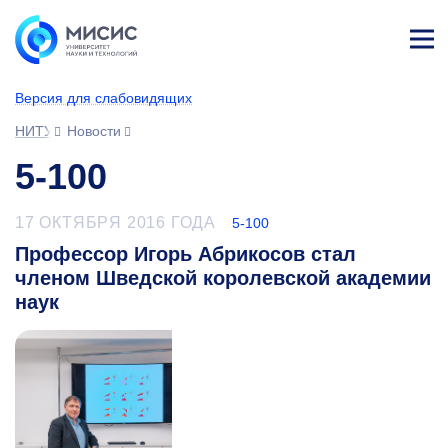
Лич
ны
Версия для слабовидящих
й
каб
НИТУ МИСИС
Новости
ине
т
5-100
17 ОКТЯБРЯ 2016 ГОДА
5-100
Профессор Игорь Абрикосов стал
членом Шведской королевской академии
наук