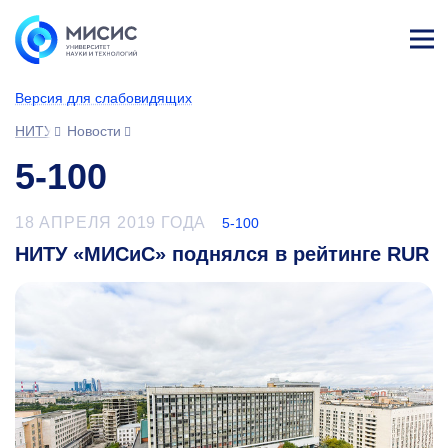
Лич
ны
Версия для слабовидящих
й
каб
НИТУ МИСИС
Новости
ине
т
5-100
18 АПРЕЛЯ 2019 ГОДА
5-100
НИТУ «МИСиС» поднялся в рейтинге RUR