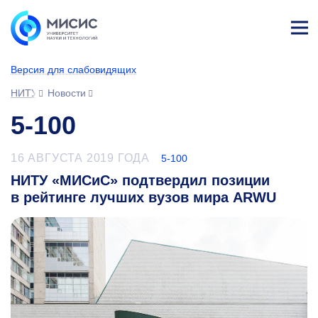
Лич
ны
Версия для слабовидящих
й
каб
НИТУ МИСИС
Новости
ине
т
5-100
16 АВГУСТА 2019 ГОДА
5-100
НИТУ «МИСиС» подтвердил позиции
в рейтинге лучших вузов мира ARWU