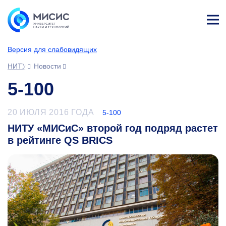
Лич
ны
Версия для слабовидящих
й
каб
НИТУ МИСИС
Новости
ине
т
5-100
20 ИЮЛЯ 2016 ГОДА
5-100
НИТУ «МИСиС» второй год подряд растет
в рейтинге QS BRICS