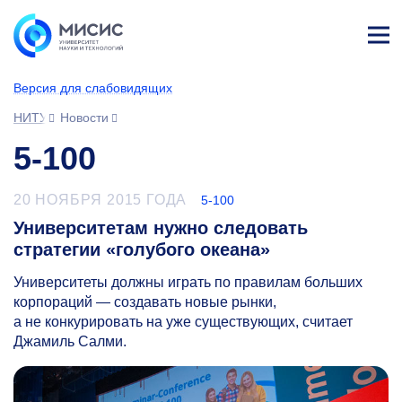
Лич
ны
Версия для слабовидящих
й
каб
НИТУ МИСИС
Новости
ине
т
5-100
20 НОЯБРЯ 2015 ГОДА
5-100
Университетам нужно следовать
стратегии «голубого океана»
Университеты должны играть по правилам больших
корпораций — создавать новые рынки,
а не конкурировать на уже существующих, считает
Джамиль Салми.