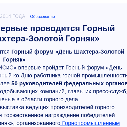
 2014 ГОДА
Образование
ервые проводится Горный
хтера-Золотой Горняк»
ится
Горный форум «День Шахтера-Золотой
Горняк»
СиС» впервые пройдет Горный форум «День
нный ко Дню работника горной промышленност
олее
50 руководителей федеральных органо
нодобывающих компаний, главы их пресс-служб
ченые в области горного дела.
выставка ведущих производителей горного
ся торжественное награждение победителей
рняк», организованного
Горнопромышленным