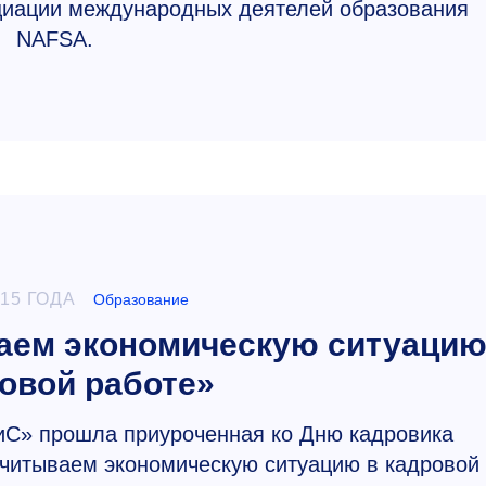
циации международных деятелей образования
NAFSA.
015 ГОДА
Образование
аем экономическую ситуаци
ровой работе»
иС» прошла приуроченная ко Дню кадровика
читываем экономическую ситуацию в кадровой