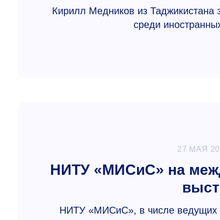
Кирилл Медников из Таджикистана з
среди иностранных
27 МАЯ 2
НИТУ «МИСиС» на меж
выст
НИТУ «МИСиС», в числе ведущих у