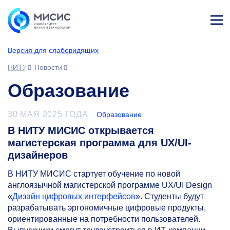
Лич
ны
Версия для слабовидящих
й
каб
НИТУ МИСИС
Новости
ине
т
Образование
30 МАЯ 2025 ГОДА
Образование
В НИТУ МИСИС открывается
магистерская программа для UX/UI-
дизайнеров
В НИТУ МИСИС стартует обучение по новой
англоязычной магистерской программе UX/UI Design
«
Дизайн цифровых интерфейсов
». Студенты будут
разрабатывать эргономичные цифровые продукты,
ориентированные на потребности пользователей.