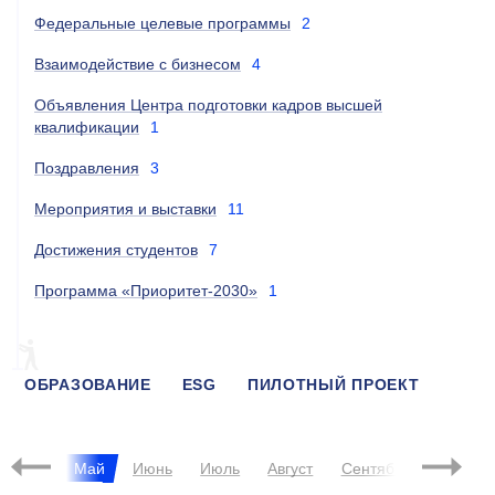
Федеральные целевые программы
2
Взаимодействие с бизнесом
4
Объявления Центра подготовки кадров высшей
квалификации
1
Поздравления
3
Мероприятия и выставки
11
Достижения студентов
7
Программа «Приоритет-2030»
1
ОБРАЗОВАНИЕ
ESG
ПИЛОТНЫЙ ПРОЕКТ
МАГИСТРАТУРА
ПИШ
Апрель
Май
Июнь
Июль
Август
Сентябрь
Октябр