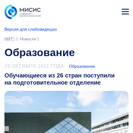
Лич
ны
Версия для слабовидящих
й
каб
НИТУ МИСИС
Новости
ине
т
Образование
29 ОКТЯБРЯ 2021 ГОДА
Образование
Обучающиеся из 26 стран поступили
на подготовительное отделение