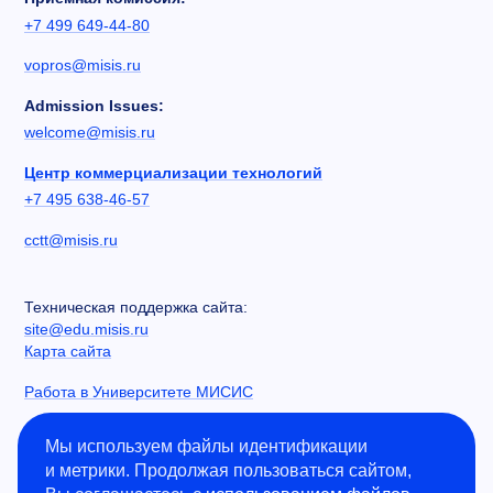
+7 499 649-44-80
vopros@misis.ru
Admission Issues:
welcome@misis.ru
Центр коммерциализации технологий
+7 495 638-46-57
cctt@misis.ru
Техническая поддержка сайта:
site@edu.misis.ru
Карта сайта
Работа в Университете МИСИС
Сведения об образовательной организации
Мы используем файлы идентификации
и метрики. Продолжая пользоваться сайтом,
Информация о закупках