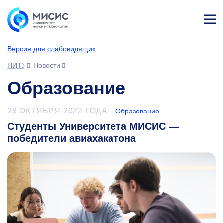
Лич
ны
Версия для слабовидящих
й
каб
НИТУ МИСИС
Новости
ине
т
Образование
28 ОКТЯБРЯ 2022 ГОДА
Образование
Студенты Университета МИСИС —
победители авиахакатона