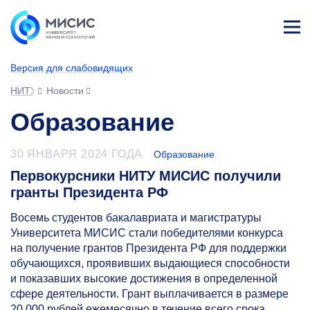
Лич
ны
Версия для слабовидящих
й
каб
НИТУ МИСИС
Новости
ине
т
Образование
30 ЯНВАРЯ 2024 ГОДА
Образование
Первокурсники НИТУ МИСИС получили
гранты Президента РФ
Восемь студентов бакалавриата и магистратуры
Университета МИСИС стали победителями конкурса
на получение грантов Президента РФ для поддержки
обучающихся, проявивших выдающиеся способности
и показавших высокие достижения в определенной
сфере деятельности. Грант выплачивается в размере
20 000 рублей ежемесячно в течение всего срока