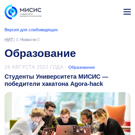
Лич
ны
Версия для слабовидящих
й
каб
НИТУ МИСИС
Новости
ине
т
Образование
26 АВГУСТА 2022 ГОДА
Образование
Студенты Университета МИСИС —
победители хакатона Agora-hack