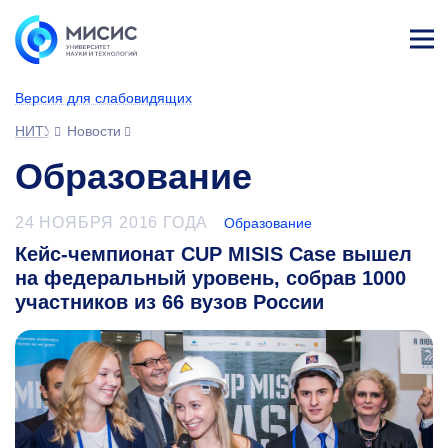
Лич
ны
Версия для слабовидящих
й
каб
НИТУ МИСИС
Новости
ине
т
Образование
24 НОЯБРЯ 2016 ГОДА
Образование
Кейс-чемпионат CUP MISIS Case вышел
на федеральный уровень, собрав 1000
участников из 66 вузов России