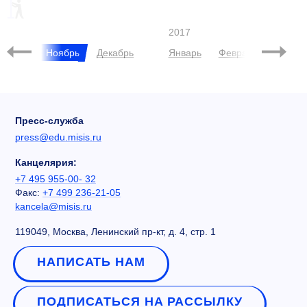
CUP MISIS CASE
ЧЕРНИКОВА
НОРНИКЕЛЬ
2017
ктябрь
Ноябрь
Декабрь
Январь
Февраль
Март
Пресс-служба
press@edu.misis.ru
Канцелярия:
+7 495 955-00- 32
Факс:
+7 499 236-21-05
kancela@misis.ru
119049, Москва, Ленинский пр-кт, д. 4, стр. 1
НАПИСАТЬ НАМ
ПОДПИСАТЬСЯ НА РАССЫЛКУ