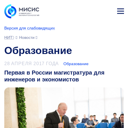
Лич
ны
Версия для слабовидящих
й
каб
НИТУ МИСИС
Новости
ине
т
Образование
28 АПРЕЛЯ 2017 ГОДА
Образование
Первая в России магистратура для
инженеров и экономистов