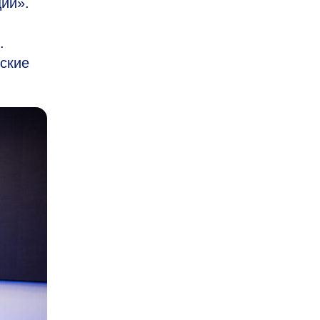
ии».
.
рские