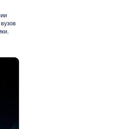
мии
 вузов
ики.