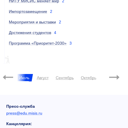
НИТУ МИСИС меняет мир
2
Импортозамещение
2
Мероприятия и выставки
2
Достижения студентов
4
Программа «Приоритет-2030»
3
ПИЛОТНЫЙ ПРОЕКТ
Июнь
Июль
Август
Сентябрь
Октябрь
Ноябрь
Д
Пресс-служба
press@edu.misis.ru
Канцелярия: