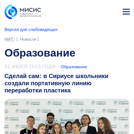
Лич
ны
Версия для слабовидящих
й
каб
НИТУ МИСИС
Новости
ине
т
Образование
31 ИЮЛЯ 2023 ГОДА
Образование
Сделай сам: в Сириусе школьники
создали портативную линию
переработки пластика