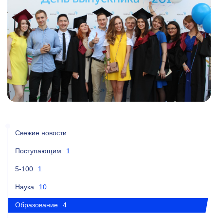
Свежие новости
Поступающим
1
5-100
1
Наука
10
Образование
4