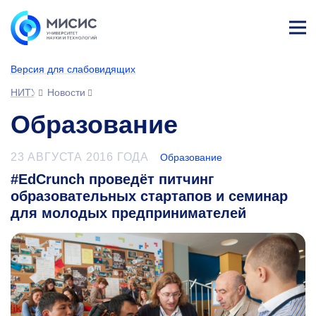
Лич
ны
Версия для слабовидящих
й
каб
НИТУ МИСИС
Новости
ине
т
Образование
23 АВГУСТА 2016 ГОДА
Образование
#EdCrunch проведёт питчинг
образовательных стартапов и семинар
для молодых предпринимателей