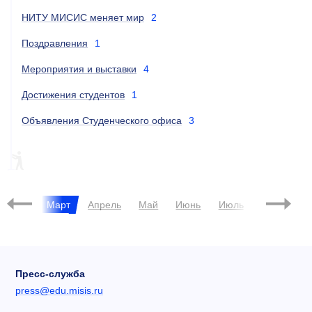
НИТУ МИСИС меняет мир
2
Поздравления
1
Мероприятия и выставки
4
Достижения студентов
1
Объявления Студенческого офиса
3
ПИЛОТНЫЙ ПРОЕКТ
ИНТЕРВЬЮ
евраль
Март
Апрель
Май
Июнь
Июль
Август
Пресс-служба
press@edu.misis.ru