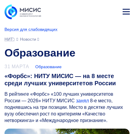
Лич
ны
Версия для слабовидящих
й
каб
НИТУ МИСИС
Новости
ине
т
Образование
31 МАРТА
Образование
«Форбс»: НИТУ МИСИС — на 8 месте
среди лучших университетов России
В рейтинге «Форбс» «100 лучших университетов
России — 2026» НИТУ МИСИС
занял
8-е
место,
поднявшись на три позиции. Место в десятке лучших
вузу обеспечил рост по критериям «Качество
нетворкинга» и «Международное признание».