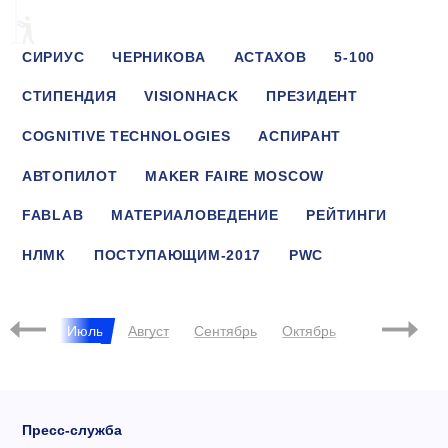
СИРИУС
ЧЕРНИКОВА
АСТАХОВ
5-100
СТИПЕНДИЯ
VISIONHACK
ПРЕЗИДЕНТ
COGNITIVE TECHNOLOGIES
АСПИРАНТ
АВТОПИЛОТ
MAKER FAIRE MOSCOW
FABLAB
МАТЕРИАЛОВЕДЕНИЕ
РЕЙТИНГИ
НЛМК
ПОСТУПАЮЩИМ-2017
PWC
СТРАТЕГИЯ
ХАКАТОН
Июнь
Июль
Август
Сентябрь
Октябрь
Ноябрь
Д
Пресс-служба