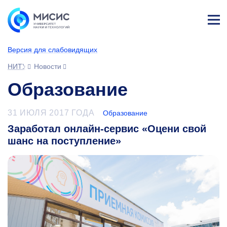
Лич
ны
Версия для слабовидящих
й
каб
НИТУ МИСИС
Новости
ине
т
Образование
31 ИЮЛЯ 2017 ГОДА
Образование
Заработал онлайн-сервис «Оцени свой
шанс на поступление»