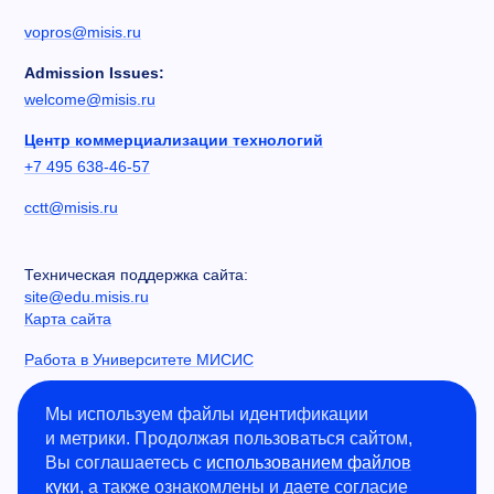
vopros@misis.ru
Admission Issues:
welcome@misis.ru
Центр коммерциализации технологий
+7 495 638-46-57
cctt@misis.ru
Техническая поддержка сайта:
site@edu.misis.ru
Карта сайта
Работа в Университете МИСИС
Сведения об образовательной организации
Мы используем файлы идентификации
и метрики. Продолжая пользоваться сайтом,
Информация о закупках
Вы соглашаетесь с
использованием файлов
Противодействие коррупции
куки
, а также ознакомлены и даете согласие
Политика конфиденциальности