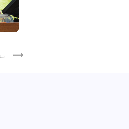
2018
брь
Январь
Февраль
Март
Апрель
Май
Июнь