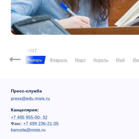
2017
кабрь
Январь
Февраль
Март
Апрель
Май
Ию
Пресс-служба
press@edu.misis.ru
Канцелярия:
+7 495 955-00- 32
Факс:
+7 499 236-21-05
kancela@misis.ru