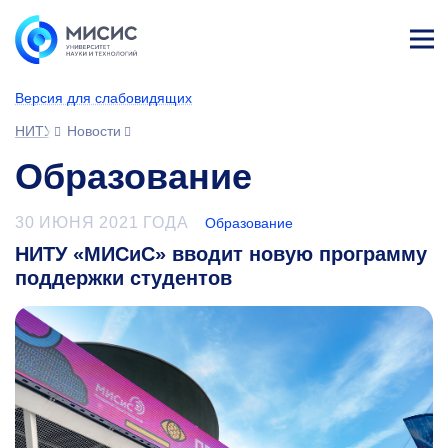
Лич
ны
Версия для слабовидящих
й
каб
НИТУ МИСИС
Новости
ине
т
Образование
30 ИЮНЯ 2021 ГОДА
Образование
НИТУ «МИСиС» вводит новую программу
поддержки студентов